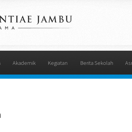
s
Akademik
Kegiatan
Berita Sekolah
As
a