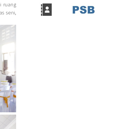
i ruang
as seni,