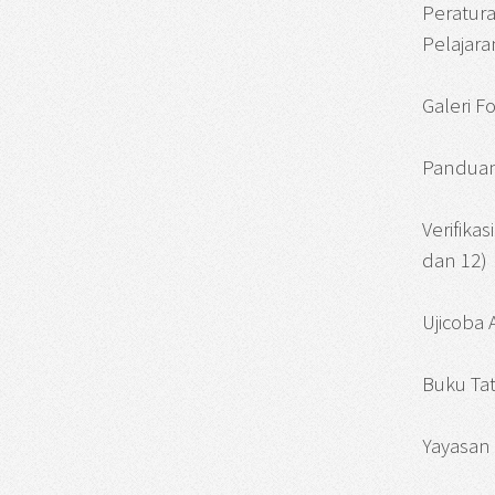
Peratur
Pelajara
Galeri F
Panduan
Verifika
dan 12)
Ujicoba
Buku Tat
Yayasan 