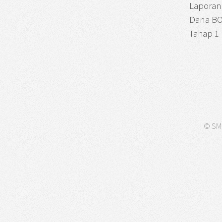
Laporan
Dana BO
Tahap 1
© SMA