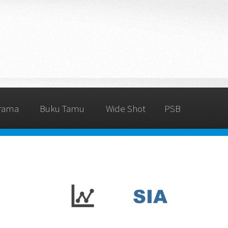
rama
Buku Tamu
Wide Shot
PSB