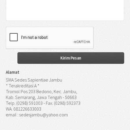
Alamat
SMA Sedes Sapientiae Jambu
* Terakreditasi A *
Tromol Pos 203 Bedono, Kec. Jambu,
Kab. Semarang, Jawa Tengah - 50663
Telp. (0298) 591003 - Fax. (0298) 592373
WA. 081226633003
email : sedesjambu@yahoo.com