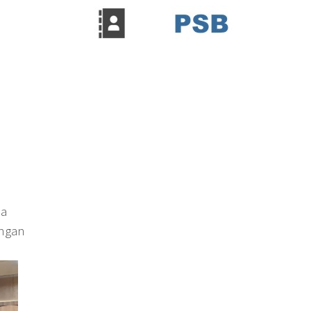
pa
engan