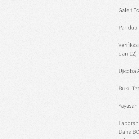
Galeri F
Panduan
Verifika
dan 12)
Ujicoba
Buku Tat
Yayasan 
Laporan
Dana BO