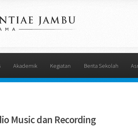
s
Akademik
Kegiatan
Berita Sekolah
As
dio Music dan Recording