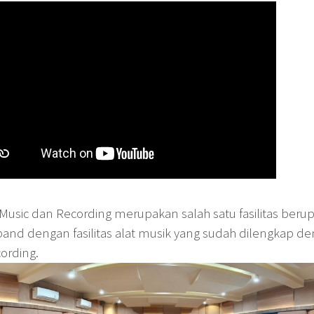
 Music dan Recording merupakan salah satu fasilitas beru
band dengan fasilitas alat musik yang sudah dilengkap d
cording.