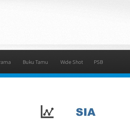
rama
Buku Tamu
Wide Shot
PSB