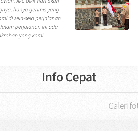
awan. Aku pikir hari akan
ngnya, hanya gerimis yang
mi di sela-sela perjalanan
, dalam perjalanan ini ada
akraban yang kami
Info Cepat
Galeri foto keg