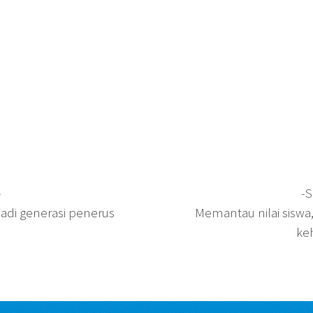
-
-S
adi generasi penerus
Memantau nilai siswa
keh