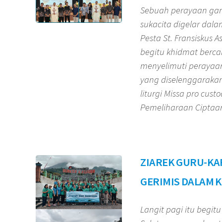
Sebuah perayaan ga
sukacita digelar dal
Pesta St. Fransiskus 
begitu khidmat berc
menyelimuti perayaan 
yang diselenggaraka
liturgi Missa pro cust
Pemeliharaan Ciptaan
ZIAREK GURU-K
GERIMIS DALAM 
Langit pagi itu begit