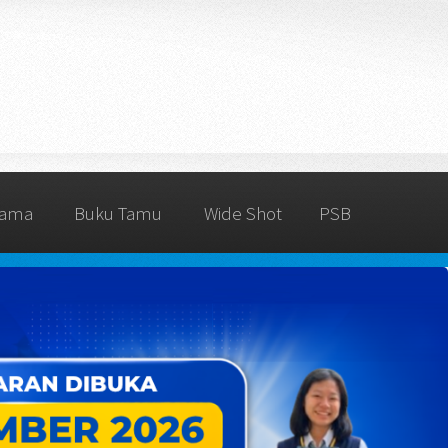
rama
Buku Tamu
Wide Shot
PSB