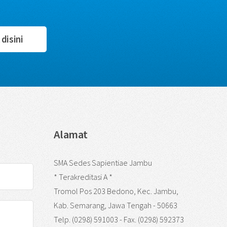
 disini
Alamat
SMA Sedes Sapientiae Jambu
* Terakreditasi A *
Tromol Pos 203 Bedono, Kec. Jambu,
Kab. Semarang, Jawa Tengah - 50663
Telp. (0298) 591003 - Fax. (0298) 592373