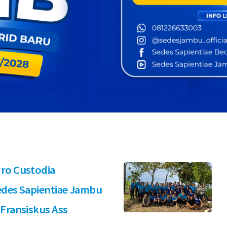
Pro Custodia
edes Sapientiae Jambu
 Fransiskus Ass