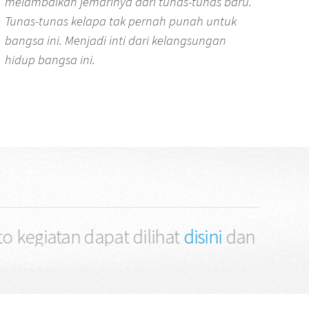
melambaikan jemarinya dari tunas-tunas baru.
Tunas-tunas kelapa tak pernah punah untuk
bangsa ini. Menjadi inti dari kelangsungan
hidup bangsa ini.
iatan dapat dilihat
disini
dan
link galeri OS