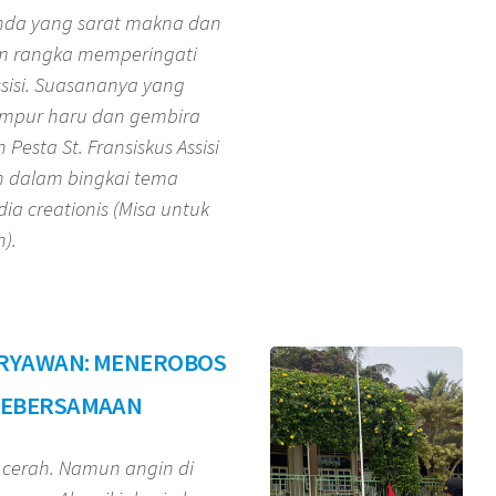
nda yang sarat makna dan
am rangka memperingati
Assisi. Suasananya yang
ampur haru dan gembira
Pesta St. Fransiskus Assisi
n dalam bingkai tema
odia creationis (Misa untuk
).
ARYAWAN: MENEROBOS
KEBERSAMAAN
u cerah. Namun angin di