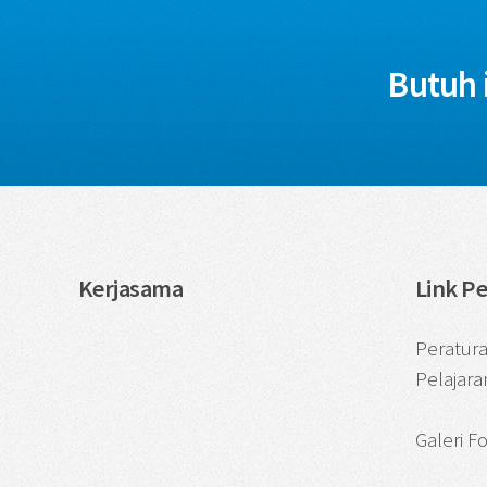
Butuh 
Kerjasama
Link P
Peratur
Pelajara
Galeri F