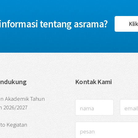
informasi tentang asrama?
Klik
endukung
Kontak Kami
an Akademik Tahun
n 2026/2027
oto Kegiatan