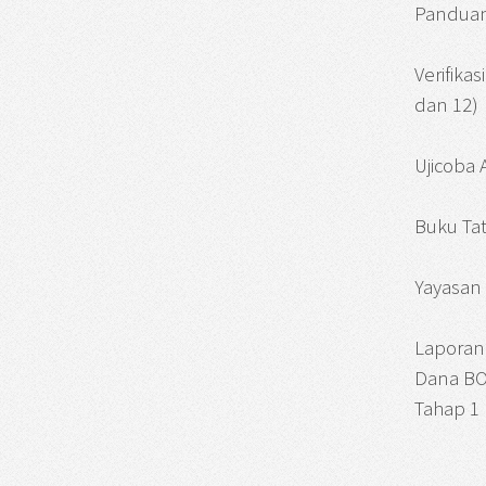
Panduan
Verifika
dan 12)
Ujicoba
Buku Tat
Yayasan 
Laporan
Dana BO
Tahap 1