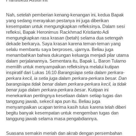
Fransiskus Assisi ini!
Nah, setelah pemberian kenang-kenangan ini, kedua Bapak
yang sedang merayakan pestanya ini juga diberikan
kesempatan untuk mengungkapkan refleksinya. Dalam sesi
refleksi, Bapak Heronimus Rackhmad Kristianto Adi
mengungkapkan rasa krasan (betah) selama dua setengah
dekade berkarya. Saya krasan karena teman-teman yang
selalu membantu saya berproses, ujarnya. Beliau juga
menambahkan bahwa dukungan keluarga menjadi pilar utama
dalam perjalanannya. Sementara itu, Bapak L. Baron Tularno
memilih untuk menyampaikan refleksinya melalui kutipan
inspiratif dari Lukas 16:10
Barangsiapa setia dalam perkara-
perkara kecil, ia setia juga dalam perkara-perkara besar. Dan
barangsiapa tidak benar dalam perkara-perkara kecil, ia tidak
benar juga dalam perkara-perkara besar
. Kutipan ini
menekankan pentingnya kesetiaan dalam setiap tugas dan
tanggung jawab, sekecil apa pun itu. Beliau juga
menyampaikan ucapan terima kasih tulus karena telah diberi
begitu banyak kesempatan untuk mengemban tugas dan
tanggung jawab selama masa pengabdiannya.
Suasana semakin meriah dan akrab dengan persembahan