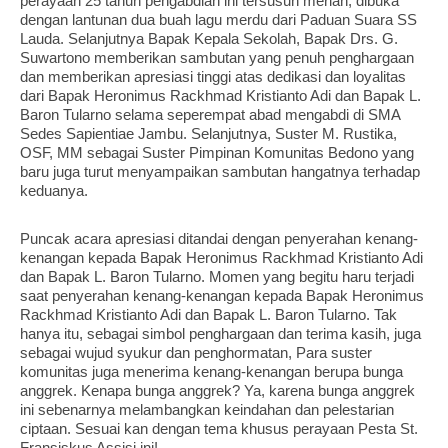
perayaan 25 tahun pengabdian ini tersusun meriah, dibuka
dengan lantunan dua buah lagu merdu dari Paduan Suara SS
Lauda. Selanjutnya Bapak Kepala Sekolah, Bapak Drs. G.
Suwartono memberikan sambutan yang penuh penghargaan
dan memberikan apresiasi tinggi atas dedikasi dan loyalitas
dari Bapak Heronimus Rackhmad Kristianto Adi dan Bapak L.
Baron Tularno selama seperempat abad mengabdi di SMA
Sedes Sapientiae Jambu. Selanjutnya, Suster M. Rustika,
OSF, MM sebagai Suster Pimpinan Komunitas Bedono yang
baru juga turut menyampaikan sambutan hangatnya terhadap
keduanya.
Puncak acara apresiasi ditandai dengan penyerahan kenang-
kenangan kepada Bapak Heronimus Rackhmad Kristianto Adi
dan Bapak L. Baron Tularno. Momen yang begitu haru terjadi
saat penyerahan kenang-kenangan kepada Bapak Heronimus
Rackhmad Kristianto Adi dan Bapak L. Baron Tularno. Tak
hanya itu, sebagai simbol penghargaan dan terima kasih, juga
sebagai wujud syukur dan penghormatan, Para suster
komunitas juga menerima kenang-kenangan berupa bunga
anggrek. Kenapa bunga anggrek? Ya, karena bunga anggrek
ini sebenarnya melambangkan keindahan dan pelestarian
ciptaan. Sesuai kan dengan tema khusus perayaan Pesta St.