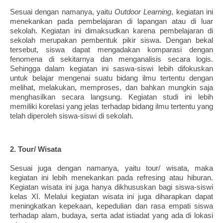
Sesuai dengan namanya, yaitu
Outdoor Learning
, kegiatan ini
menekankan pada pembelajaran di lapangan atau di luar
sekolah. Kegiatan ini dimaksudkan karena pembelajaran di
sekolah merupakan pembentuk pikir siswa. Dengan bekal
tersebut, siswa dapat mengadakan komparasi dengan
fenomena di sekitarnya dan menganalisis secara logis.
Sehingga dalam kegiatan ini saswa-siswi lebih difokuskan
untuk belajar mengenai suatu bidang ilmu tertentu dengan
melihat, melakukan, memproses, dan bahkan mungkin saja
menghasilkan secara langsung. Kegiatan studi ini lebih
memiliki korelasi yang jelas terhadap bidang ilmu tertentu yang
telah diperoleh siswa-siswi di sekolah.
2. Tour/ Wisata
Sesuai juga dengan namanya, yaitu tour/ wisata, maka
kegiatan ini lebih menekankan pada refresing atau hiburan.
Kegiatan wisata ini juga hanya dikhususkan bagi siswa-siswi
kelas XI. Melalui kegiatan wisata ini juga diharapkan dapat
meningkatkan kepekaan, kepedulian dan rasa empati siswa
terhadap alam, budaya, serta adat istiadat yang ada di lokasi