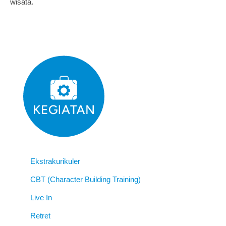
wisata.
Ekstrakurikuler
CBT (Character Building Training)
Live In
Retret