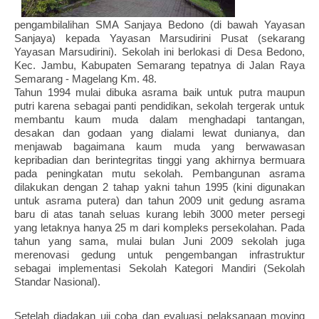
pengambilalihan SMA Sanjaya Bedono (di bawah Yayasan
Sanjaya) kepada Yayasan Marsudirini Pusat (sekarang
Yayasan Marsudirini). Sekolah ini berlokasi di Desa Bedono,
Kec. Jambu, Kabupaten Semarang tepatnya di Jalan Raya
Semarang - Magelang Km. 48.
Tahun 1994 mulai dibuka asrama baik untuk putra maupun
putri karena sebagai panti pendidikan, sekolah tergerak untuk
membantu kaum muda dalam menghadapi tantangan,
desakan dan godaan yang dialami lewat dunianya, dan
menjawab bagaimana kaum muda yang berwawasan
kepribadian dan berintegritas tinggi yang akhirnya bermuara
pada peningkatan mutu sekolah. Pembangunan asrama
dilakukan dengan 2 tahap yakni tahun 1995 (kini digunakan
untuk asrama putera) dan tahun 2009 unit gedung asrama
baru di atas tanah seluas kurang lebih 3000 meter persegi
yang letaknya hanya 25 m dari kompleks persekolahan. Pada
tahun yang sama, mulai bulan Juni 2009 sekolah juga
merenovasi gedung untuk pengembangan infrastruktur
sebagai implementasi Sekolah Kategori Mandiri (Sekolah
Standar Nasional).
Setelah diadakan uji coba dan evaluasi pelaksanaan moving