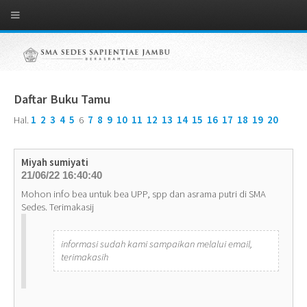
Daftar Buku Tamu
Hal.
1
2
3
4
5
6
7
8
9
10
11
12
13
14
15
16
17
18
19
20
Miyah sumiyati
21/06/22 16:40:40
Mohon info bea untuk bea UPP, spp dan asrama putri di SMA
Sedes. Terimakasij
informasi sudah kami sampaikan melalui email,
terimakasih