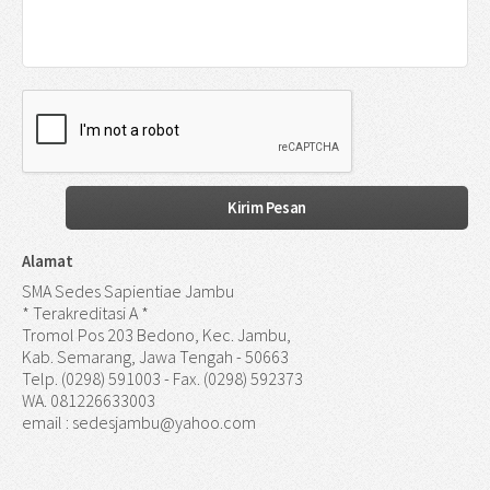
Alamat
SMA Sedes Sapientiae Jambu
* Terakreditasi A *
Tromol Pos 203 Bedono, Kec. Jambu,
Kab. Semarang, Jawa Tengah - 50663
Telp. (0298) 591003 - Fax. (0298) 592373
WA. 081226633003
email : sedesjambu@yahoo.com