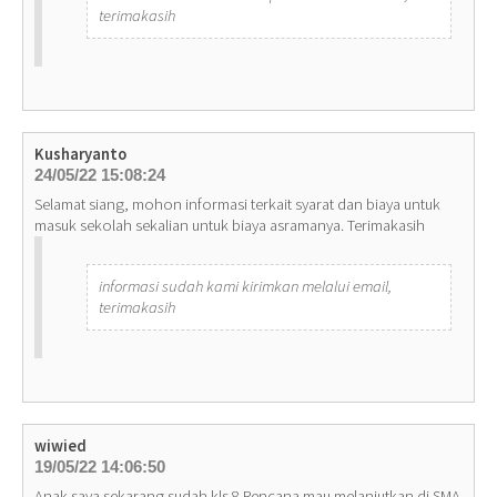
terimakasih
Kusharyanto
24/05/22 15:08:24
Selamat siang, mohon informasi terkait syarat dan biaya untuk
masuk sekolah sekalian untuk biaya asramanya. Terimakasih
informasi sudah kami kirimkan melalui email,
terimakasih
wiwied
19/05/22 14:06:50
Anak saya sekarang sudah kls 8 Rencana mau melanjutkan di SMA