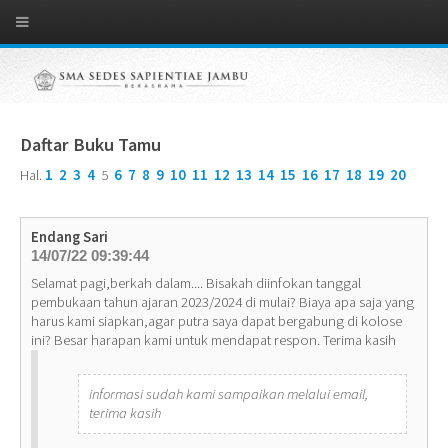
Daftar Buku Tamu
Hal.
1
2
3
4
5
6
7
8
9
10
11
12
13
14
15
16
17
18
19
20
Endang Sari
14/07/22 09:39:44
Selamat pagi,berkah dalam.... Bisakah diinfokan tanggal
pembukaan tahun ajaran 2023/2024 di mulai? Biaya apa saja yang
harus kami siapkan,agar putra saya dapat bergabung di kolose
ini? Besar harapan kami untuk mendapat respon. Terima kasih
informasi sudah kami sampaikan melalui email,
terima kasih