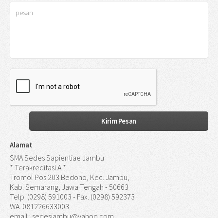
Alamat
SMA Sedes Sapientiae Jambu
* Terakreditasi A *
Tromol Pos 203 Bedono, Kec. Jambu,
Kab. Semarang, Jawa Tengah - 50663
Telp. (0298) 591003 - Fax. (0298) 592373
WA. 081226633003
email : sedesjambu@yahoo.com