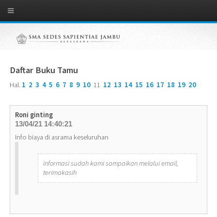
Daftar Buku Tamu
Hal.
1
2
3
4
5
6
7
8
9
10
11
12
13
14
15
16
17
18
19
20
Roni ginting
13/04/21 14:40:21
Info biaya di asrama keseluruhan
informasi sudah kami sampaikan melalui email,
terimakasih