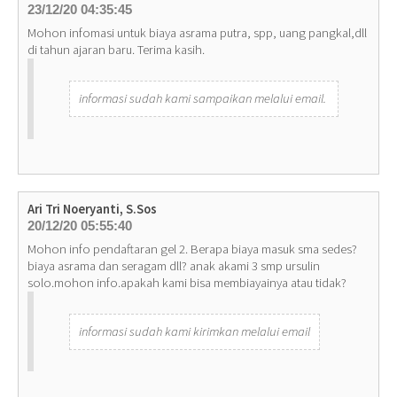
23/12/20 04:35:45
Mohon infomasi untuk biaya asrama putra, spp, uang pangkal,dll
di tahun ajaran baru. Terima kasih.
informasi sudah kami sampaikan melalui email.
Ari Tri Noeryanti, S.Sos
20/12/20 05:55:40
Mohon info pendaftaran gel 2. Berapa biaya masuk sma sedes?
biaya asrama dan seragam dll? anak akami 3 smp ursulin
solo.mohon info.apakah kami bisa membiayainya atau tidak?
informasi sudah kami kirimkan melalui email